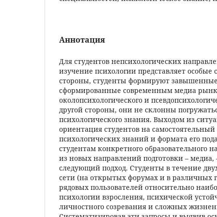
Аннотация
Для студентов непсихологических направл
изучение психологии представляет особые 
стороны, студенты формируют завышенные
сформированные современным медиа рын
околопсихологического и псевдопсихологиче
другой стороны, они не склонны погружать
психологического знания. Выходом из ситу
ориентация студентов на самостоятельный
психологических знаний и формата его под
студентам конкретного образовательного н
из новых направлений подготовки – медиа,
следующий подход. Студенты в течение дву
сети (на открытых форумах и в различных 
рядовых пользователей относительно наиб
психологии взросления, психической устой
личностного созревания и сложных жизнен
Систематизировав эти запросы и выявив о