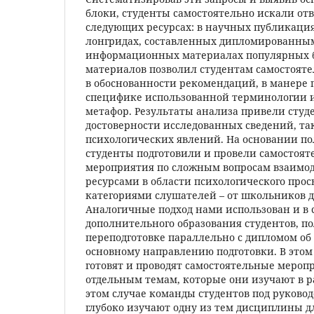
блоки, студенты самостоятельно искали отв
следующих ресурсах: в научных публикация
лонгридах, составленных дипломированны
информационных материалах популярных б
материалов позволил студентам самостоят
в обоснованности рекомендаций, в манере 
специфике использованной терминологии
метафор. Результаты анализа привели студе
достоверности исследованных сведений, так
психологических явлений. На основании п
студенты подготовили и провели самостоят
мероприятия по сложным вопросам взаимод
ресурсами в области психологического про
категориями слушателей – от школьников д
Аналогичные подход нами использован и в 
дополнительного образования студентов, 
переподготовке параллельно с дипломом об
основному направлению подготовки. В этом
готовят и проводят самостоятельные меро
отдельным темам, которые они изучают в 
этом случае команды студентов под руково
глубоко изучают одну из тем дисциплины дл