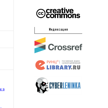
Индексация
я в