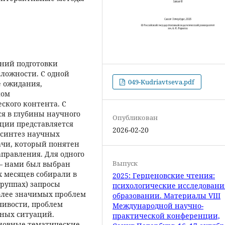
ений подготовки
сложности. С одной
049-Kudriavtseva.pdf
 ожидания,
ком
ского контента. С
ся в глубины научного
Опубликован
ации представляется
2026-02-20
 синтез научных
ачи, который понятен
аправления. Для одного
Выпуск
 – нами был выбран
х месяцев собирали в
2025: Герценовские чтения:
группах) запросы
психологические исследовани
олее значимых проблем
образовании. Материалы VIII
чивости, проблем
Международной научно-
ных ситуаций.
практической конференции,
сновные тематические