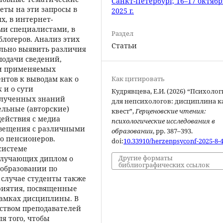
Санкт-Петербург, 16–17 октябр
еты на эти запросы в
2025 г.
х, в интернет-
ми специалистами, в
Раздел
логеров. Анализ этих
Статьи
ельно выявить различия
подачи сведений,
 и применяемых
Как цитировать
нтов к выводам как о
 и о сути
Кудрявцева, Е.И. (2026) “Психолог
олученных знаний
для непсихологов: дисциплина к
ельные (авторские)
квест”,
Герценовские чтения:
ействия с медиа
психологические исследования в
свещения с различными
образовании
, pp. 387–393.
о пенсионеров.
doi:
10.33910/herzenpsyconf-2025-8-
системе
Другие форматы
получающих диплом о
библиографических ссылок
 образовании по
 случае студенты также
приятия, посвященные
рамках дисциплины. В
дством преподавателей
я того, чтобы