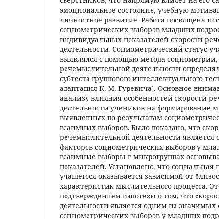
сверстников, что напрямую влияет на его с
эмоциональное состояние, учебную мотив
личностное развитие. Работа посвящена ис
социометрических выборов младших подрост
индивидуальных показателей скорости ре
деятельности. Социометрический статус уч
выявлялся с помощью метода социометрии, 
речемыслительной деятельности определял
субтеста группового интеллектуального тест
адаптация К. М. Гуревича). Основное внима
анализу влияния особенностей скорости р
деятельности учеников на формирование м
выявленных по результатам социометрическ
взаимных выборов. Было показано, что скор
речемыслительной деятельности является 
факторов социометрических выборов у млад
взаимные выборы в микрогруппах основываю
показателей. Установлено, что социальная
учащегося оказывается зависимой от близо
характеристик мыслительного процесса. Э
подтверждением гипотезы о том, что скоро
деятельности является одним из значимых 
социометрических выборов у младших подр