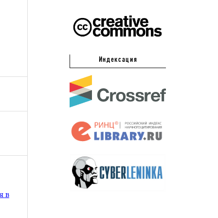
Индексация
я в