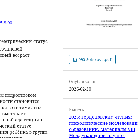
5-8-90
ометрический статус,
групповой
овый возраст
090-Sotskova.pdf
Опубликован
2026-02-20
ем подростковом
ьности становится
ка в системе этих
Выпуск
– выступает
2025: Герценовские чтения:
льной адаптации и
психологические исследовани
ческий статус
образовании. Материалы VIII
ния ребёнка в группе
Международной научно-