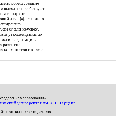
анизмы формирование
е выводы способствуют
ния иерархии
ловий для эффективного
расширению
 успеху или неуспеху
отать рекомендации по
ости в адаптации,
а развитие
а конфликтов в классе.
»
сследования в образовании
ический университет им. А. И. Герцена
сайт принадлежат издателю.