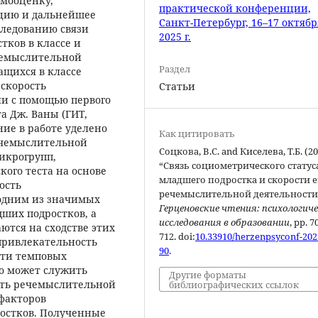
амооценку,
практической конференции,
ацию и дальнейшее
Санкт-Петербург, 16–17 октябр
следованию связи
2025 г.
ков в классе и
чемыслительной
Раздел
ащихся в классе
скорость
Статьи
и с помощью первого
а Дж. Ваны (ГИТ,
ние в работе уделено
Как цитировать
ечемыслительной
Соцкова, В.С. and Киселева, Т.Б. (2
икрогрупп,
“Связь социометрического статус
ого теста на основе
младшего подростка и скорости е
ость
речемыслительной деятельности
одним из значимых
Герценовские чтения: психологич
ших подростков, а
исследования в образовании
, pp. 7
тся на сходстве этих
712. doi:
10.33910/herzenpsyconf-202
 привлекательность
90
.
сти темповых
то может служить
Другие форматы
сть речемыслительной
библиографических ссылок
факторов
остков. Полученные