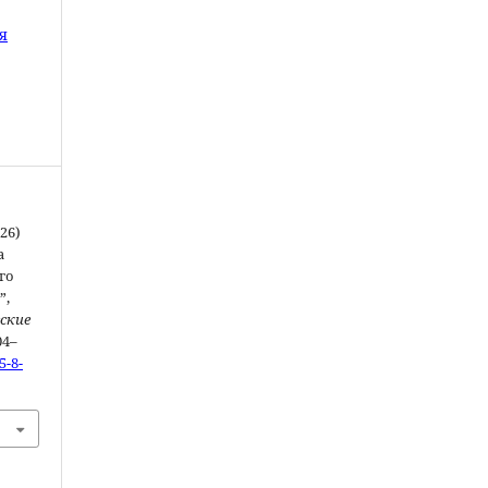
я
026)
а
го
”,
еские
04–
5-8-