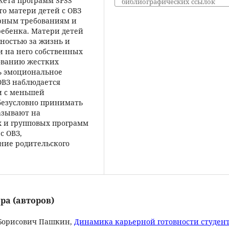
кета программ SPSS
библиографических ссылок
что матери детей с ОВЗ
рным требованиям и
ебенка. Матери детей
ностью за жизнь и
и на него собственных
зованию жестких
ь эмоциональное
ОВЗ наблюдается
и с меньшей
безусловно принимать
азывают на
 и групповых программ
с ОВЗ,
ние родительского
ра (авторов)
 Борисович Пашкин,
Динамика карьерной готовности студен