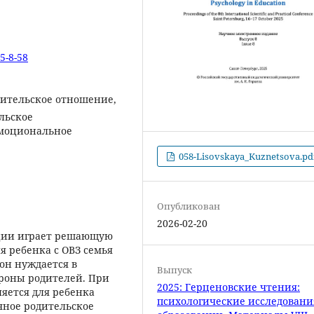
5-8-58
дительское отношение,
льское
эмоциональное
058-Lisovskaya_Kuznetsova.pd
Опубликован
2026-02-20
ции играет решающую
я ребенка с ОВЗ семья
он нуждается в
Выпуск
ороны родителей. При
2025: Герценовские чтения:
яется для ребенка
психологические исследовани
чное родительское