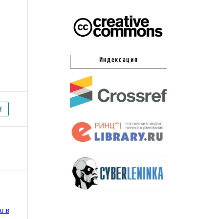
Индексация
f
я в