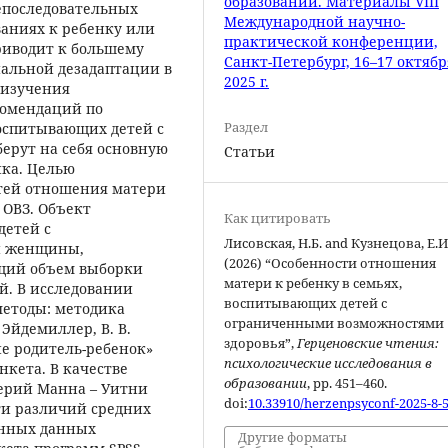
образовании. Материалы VIII
епоследовательных
Международной научно-
ваниях к ребенку или
практической конференции,
риводит к большему
Санкт-Петербург, 16–17 октябр
иальной дезадаптации в
2025 г.
 изучения
комендаций по
Раздел
оспитывающих детей с
берут на себя основную
Статьи
нка. Целью
стей отношения матери
 ОВЗ. Объект
Как цитировать
детей с
Лисовская, Н.Б. and Кузнецова, Е.И
и женщины,
(2026) “Особенности отношения
щий объем выборки
матери к ребенку в семьях,
й. В исследовании
воспитывающих детей с
етоды: методика
ограниченными возможностями
Эйдемиллер, В. В.
здоровья”,
Герценовские чтения:
ие родитель-ребенок»
психологические исследования в
анкета. В качестве
образовании
, pp. 451–460.
терий Манна – Уитни
doi:
10.33910/herzenpsyconf-2025-8-
ти различий средних
енных данных
Другие форматы