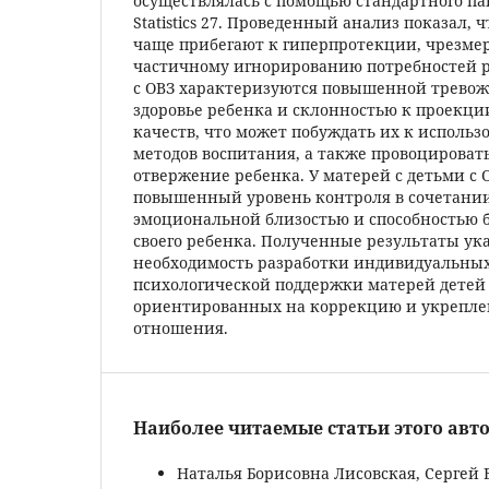
осуществлялась с помощью стандартного па
Statistics 27. Проведенный анализ показал, 
чаще прибегают к гиперпротекции, чрезме
частичному игнорированию потребностей р
с ОВЗ характеризуются повышенной тревож
здоровье ребенка и склонностью к проекци
качеств, что может побуждать их к исполь
методов воспитания, а также провоцироват
отвержение ребенка. У матерей с детьми с 
повышенный уровень контроля в сочетани
эмоциональной близостью и способностью 
своего ребенка. Полученные результаты ук
необходимость разработки индивидуальных
психологической поддержки матерей детей 
ориентированных на коррекцию и укрепле
отношения.
Наиболее читаемые статьи этого авто
Наталья Борисовна Лисовская, Сергей