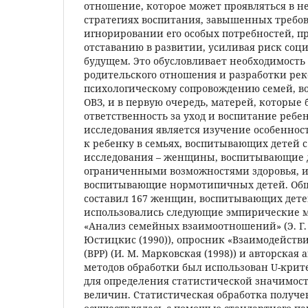
отношение, которое может проявляться в н
стратегиях воспитания, завышенных требо
игнорировании его особых потребностей, п
отставанию в развитии, усиливая риск соц
будущем. Это обусловливает необходимость
родительского отношения и разработки ре
психологическому сопровождению семей, в
ОВЗ, и в первую очередь, матерей, которые 
ответственность за уход и воспитание ребе
исследования является изучение особенно
к ребенку в семьях, воспитывающих детей с
исследования – женщины, воспитывающие 
ограниченными возможностями здоровья, 
воспитывающие нормотипичных детей. Об
составил 167 женщин, воспитывающих дете
использовались следующие эмпирические м
«Анализ семейных взаимоотношений» (Э. Г. 
Юстицкис (1990)), опросник «Взаимодейств
(ВРР) (И. М. Марковская (1998)) и авторская 
методов обработки был использован U-кри
для определения статистической значимос
величин. Статистическая обработка получ