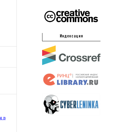
Индексация
я в