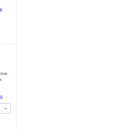
я
тов-
я:
70
.