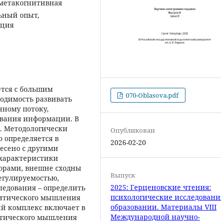
метакогнитивная
ьный опыт,
ация
тся с большим
070-Oblasova.pdf
одимость развивать
ному потоку,
ования информации. В
. Методологически
Опубликован
 определяется в
2026-02-20
есено с другими
 характеристики
орами, внешне сходны
Выпуск
егулируемостью,
2025: Герценовские чтения:
ледования – определить
психологические исследовани
итического мышления
образовании. Материалы VIII
ий комплекс включает в
Международной научно-
итического мышления