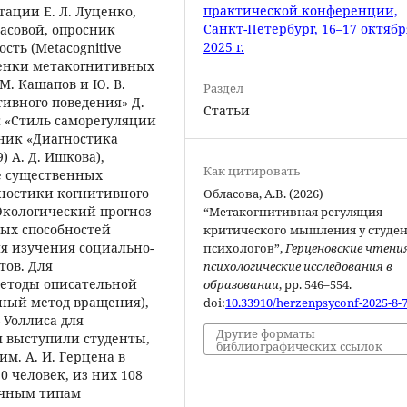
практической конференции,
аптации Е. Л. Луценко,
Санкт-Петербург, 16–17 октябр
асовой, опросник
2025 г.
ть (Metacognitive
оценки метакогнитивных
М. Кашапов и Ю. В.
Раздел
ивного поведения» Д.
Статьи
ик «Стиль саморегуляции
сник «Диагностика
) А. Д. Ишкова),
Как цитировать
е существенных
гностики когнитивного
Обласова, А.В. (2026)
Экологический прогноз
“Метакогнитивная регуляция
ных способностей
критического мышления у студен
ля изучения социально-
психологов”,
Герценовские чтени
тов. Для
психологические исследования в
методы описательной
образовании
, pp. 546–554.
ьный метод вращения),
doi:
10.33910/herzenpsyconf-2025-8-
 Уоллиса для
Другие форматы
я выступили студенты,
библиографических ссылок
м. А. И. Герцена в
130 человек, из них 108
ичным типам