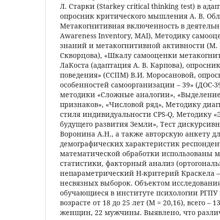
Л. Старки (Starkey critical thinking test) в ад
опросник критического мышления А. В. Обл
Метакогнитивная включенность в деятельнос
Awareness Inventory, MAI), Методику само
знаний и метакогнитивной активности (М. 
Скворцова), «Шкалу самооценки метакогнит
ЛаКоста (адаптация А. В. Карпова), опросн
поведения» (ССПМ) В.И. Моросановой, опро
особенностей самоорганизации – 39» (ДОС-39
методики «Сложные аналогии», «Выделени
признаков», «Числовой ряд», Методику диа
стиля индивидуальности CPS-Q, Методику «
будущего развития Земли», Тест дискурсив
Воронина А.Н., а также авторскую анкету д
демографических характеристик респонден
математической обработки использованы 
статистики, факторный анализ (ортогонал
непараметрический H-критерий Краскела –
несвязных выборок. Объектом исследовани
обучающиеся в институте психологии РГПУ и
возрасте от 18 до 25 лет (M = 20,16), всего – 
женщин, 22 мужчины. Выявлено, что разл